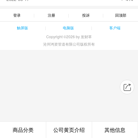
登录
注册
投诉
回顶部
触屏版
电脑版
客户端
Copyright ©2026 by 发财草
沧州鸿资管道有限公司版权所有
商品分类
公司黄页介绍
其他信息